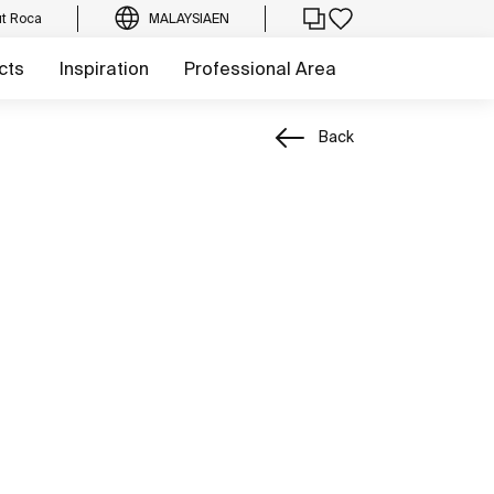
t Roca
MALAYSIA
EN
cts
Inspiration
Professional Area
Back