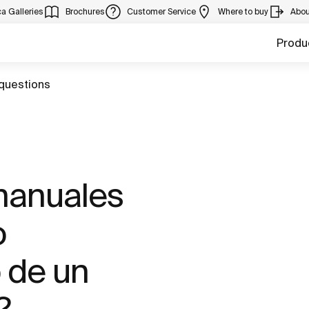
a Galleries
Brochures
Customer Service
Where to buy
Abou
Produ
questions
manuales
o
 de un
?