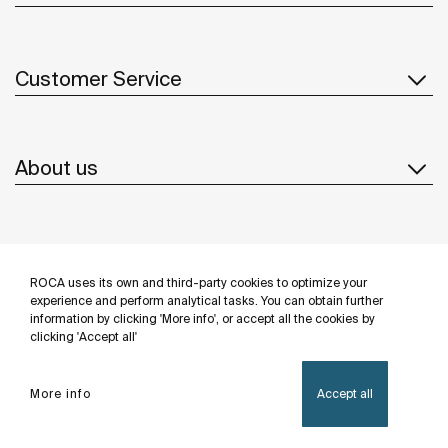
Customer Service
About us
Inspiration
ROCA uses its own and third-party cookies to optimize your
Follow us
experience and perform analytical tasks. You can obtain further
information by clicking 'More info', or accept all the cookies by
clicking 'Accept all'
More info
Accept all
Privacy Policy
Legal notice
Cookies policy
©Copyright 2026 - Roca Sanitario S.A.U.