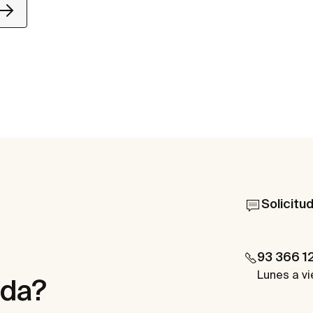
Solicitu
93 366 1
Lunes a vi
uda?