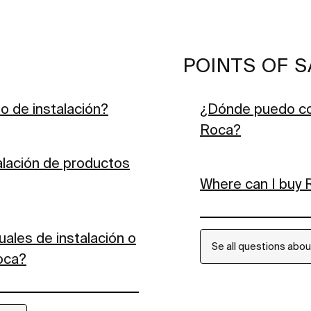
POINTS OF S
o de instalación?
¿Dónde puedo co
Roca?
alación de productos
Where can I buy
ales de instalación o
Se all questions abou
oca?