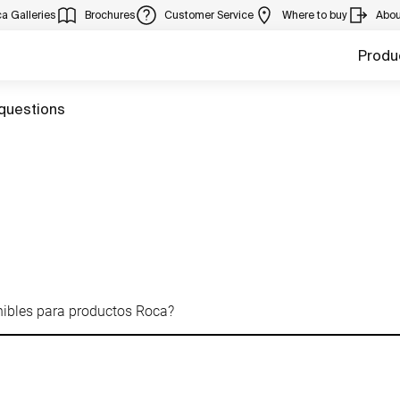
a Galleries
Brochures
Customer Service
Where to buy
Abou
Produ
questions
nibles para productos Roca?