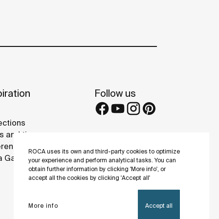
iration
Follow us
ections
s and tips
rence projects
ROCA uses its own and third-party cookies to optimize
 Galleries
your experience and perform analytical tasks. You can
obtain further information by clicking 'More info', or
accept all the cookies by clicking 'Accept all'
More info
Accept all